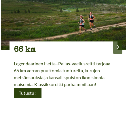
66 km
Legendaarinen Hetta–Pallas-vaellusreitti tarjoaa
66 km verran puuttomia tuntureita, kurujen
metsäosuuksia ja kansallispuiston ikonisimpia
maisemia. Klassikkoreitti parhaimmillaan!
6
Tutustu ›
6
k
m