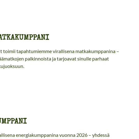
ATKAKUMPPANI
t toimii tapahtumiemme virallisena matkakumppanina –
äämatkojen palkinnoista ja tarjoavat sinulle parhaat
kujuoksuun.
UMPPANI
allisena energiakumppanina vuonna 2026 – yhdessä