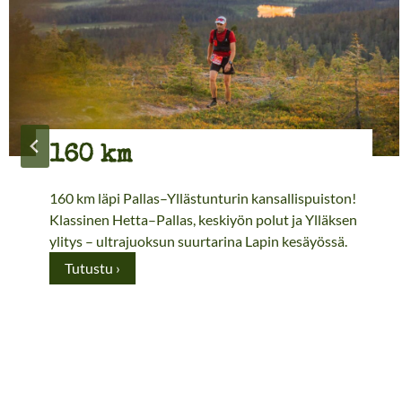
160 km
160 km läpi Pallas–Yllästunturin kansallispuiston!
Klassinen Hetta–Pallas, keskiyön polut ja Ylläksen
ylitys – ultrajuoksun suurtarina Lapin kesäyössä.
1
Tutustu ›
6
0
k
m