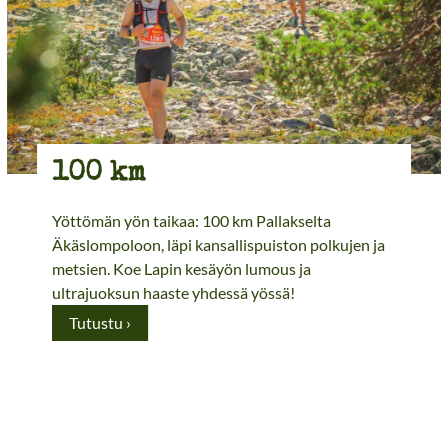
100 km
Yöttömän yön taikaa: 100 km Pallakselta
Äkäslompoloon, läpi kansallispuiston polkujen ja
metsien. Koe Lapin kesäyön lumous ja
ultrajuoksun haaste yhdessä yössä!
1
Tutustu ›
0
0
k
m