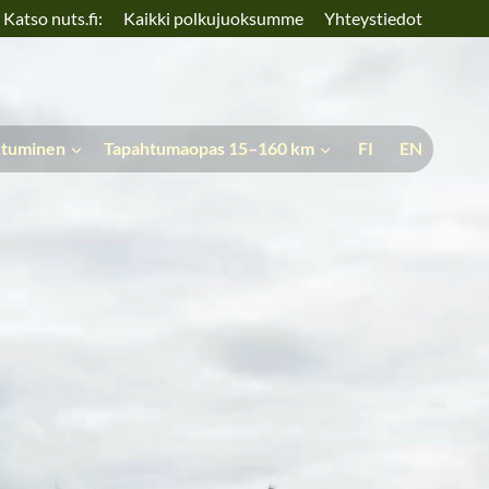
Katso nuts.fi:
Kaikki polkujuoksumme
Yhteystiedot
utuminen
Tapahtumaopas 15–160 km