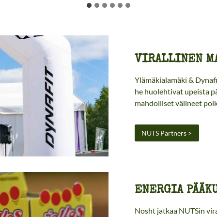
VIRALLINEN M
Ylämäkialamäki & Dynafi
he huolehtivat upeista p
mahdolliset välineet pol
NUTS Partners >
ENERGIA PÄÄK
Nosht jatkaa NUTSin vir