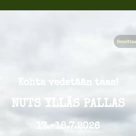
Ilmoitta
Kohta vedetään taas!
NUTS YLLÄS PALLAS
17.–18.7.2026